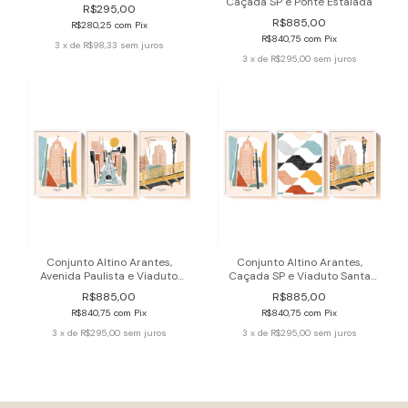
Caçada SP e Ponte Estaiada
R$295,00
R$885,00
R$280,25
com
Pix
R$840,75
com
Pix
3
x de
R$98,33
sem juros
3
x de
R$295,00
sem juros
Conjunto Altino Arantes,
Conjunto Altino Arantes,
Avenida Paulista e Viaduto
Caçada SP e Viaduto Santa
Santa Ifigênia
Ifigênia
R$885,00
R$885,00
R$840,75
com
Pix
R$840,75
com
Pix
3
x de
R$295,00
sem juros
3
x de
R$295,00
sem juros