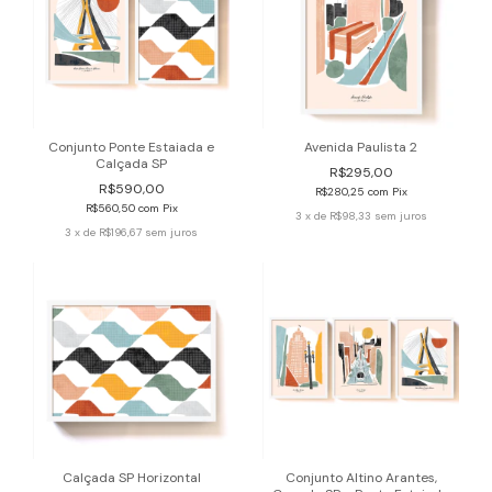
Conjunto Ponte Estaiada e
Avenida Paulista 2
Calçada SP
R$295,00
R$590,00
R$280,25
com
Pix
R$560,50
com
Pix
3
x de
R$98,33
sem juros
3
x de
R$196,67
sem juros
Calçada SP Horizontal
Conjunto Altino Arantes,