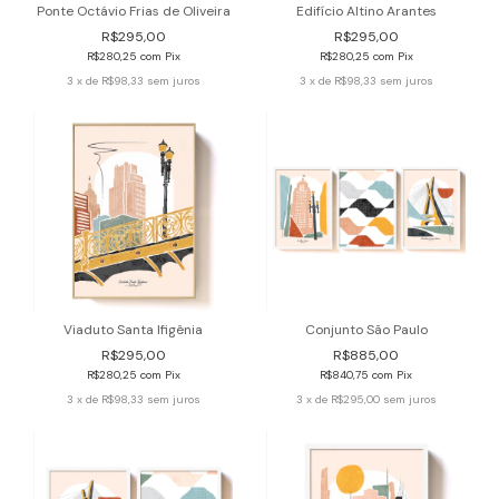
Ponte Octávio Frias de Oliveira
Edifício Altino Arantes
R$295,00
R$295,00
R$280,25
com
Pix
R$280,25
com
Pix
3
x de
R$98,33
sem juros
3
x de
R$98,33
sem juros
Viaduto Santa Ifigênia
Conjunto São Paulo
R$295,00
R$885,00
R$280,25
com
Pix
R$840,75
com
Pix
3
x de
R$98,33
sem juros
3
x de
R$295,00
sem juros