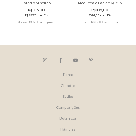
Estádio Mineirão
Moqueca e Pão de Queijo
R$105,00
R$105,00
R$99,75
com
Pix
R$99,75
com
Pix
3
x de
R$35,00
sem juros
3
x de
R$35,00
sem juros
Temas
Cidades
Estilos
Composições
Botânicos
Flâmulas