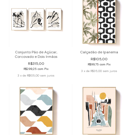
Conjunto Pão de Açúcar,
Calçadão de Ipanema
Corcovado e Dois Irmãos
R$105,00
R$315,00
R$99,75
com
Pix
R$299,25
com
Pix
3
x de
R$35,00
sem juros
3
x de
R$105,00
sem juros