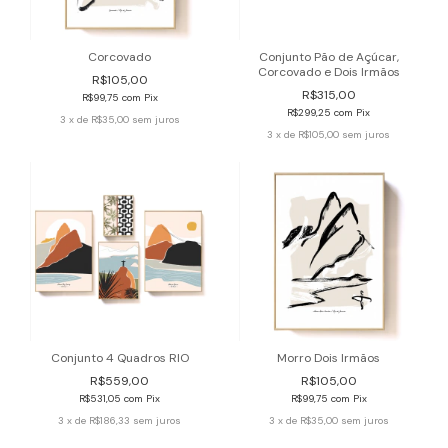
Corcovado
Conjunto Pão de Açúcar,
Corcovado e Dois Irmãos
R$105,00
R$315,00
R$99,75
com
Pix
R$299,25
com
Pix
3
x de
R$35,00
sem juros
3
x de
R$105,00
sem juros
Conjunto 4 Quadros RIO
Morro Dois Irmãos
R$559,00
R$105,00
R$531,05
com
Pix
R$99,75
com
Pix
3
x de
R$186,33
sem juros
3
x de
R$35,00
sem juros