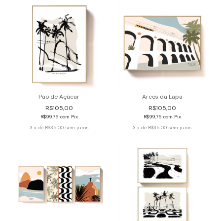
Pão de Açúcar
Arcos da Lapa
R$105,00
R$105,00
R$99,75
com
Pix
R$99,75
com
Pix
3
x de
R$35,00
sem juros
3
x de
R$35,00
sem juros