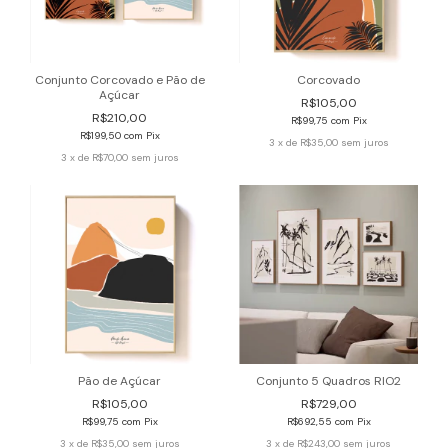
Conjunto Corcovado e Pão de
Corcovado
Açúcar
R$105,00
R$210,00
R$99,75
com
Pix
R$199,50
com
Pix
3
x de
R$35,00
sem juros
3
x de
R$70,00
sem juros
Pão de Açúcar
Conjunto 5 Quadros RIO2
R$105,00
R$729,00
R$99,75
com
Pix
R$692,55
com
Pix
3
x de
R$35,00
sem juros
3
x de
R$243,00
sem juros