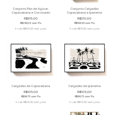
Conjunto Pão de Açúcar,
Conjunto Calçadão
Copacabana e Corcovado
Copacabana e Ipanema
R$315,00
R$210,00
R$299,25
com
Pix
R$199,50
com
Pix
3
x de
R$105,00
sem juros
3
x de
R$70,00
sem juros
Calçadão de Copacabana
Calçadão de Ipanema
R$105,00
R$105,00
R$99,75
com
Pix
R$99,75
com
Pix
3
x de
R$35,00
sem juros
3
x de
R$35,00
sem juros