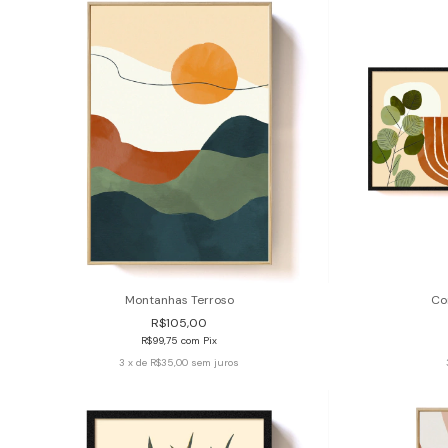
Montanhas Terroso
Co
R$105,00
R$99,75
com
Pix
3
x de
R$35,00
sem juros