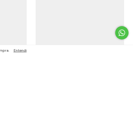
ompra.
Entendi
Orgânico Rabisco
R$105,00
R$99,75
com
Pix
s
3
x de
R$35,00
sem juros