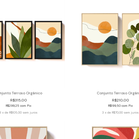
njunto Terroso Orgânico
Conjunto Terroso Orgân
R$315,00
R$210,00
R$299,25
com
Pix
R$199,50
com
Pix
3
x de
R$105,00
sem juros
3
x de
R$70,00
sem juros