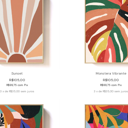
Sunset
Monstera Vibrante
R$105,00
R$105,00
R$99,75
com
Pix
R$99,75
com
Pix
3
x de
R$35,00
sem juros
3
x de
R$35,00
sem juro