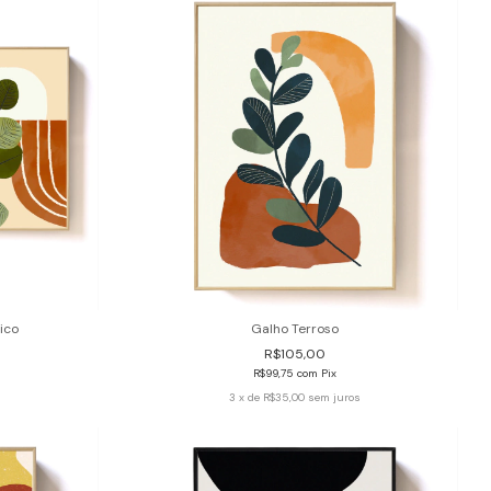
ico
Galho Terroso
R$105,00
R$99,75
com
Pix
3
x de
R$35,00
sem juros