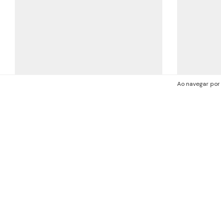
Ao navegar por 
Planta Terroso
R$105,00
R$99,75
com
Pix
3
x de
R$35,00
sem juros