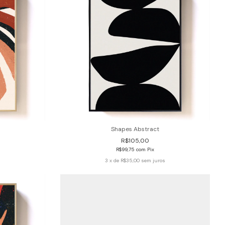
Shapes Abstract
R$105,00
R$99,75
com
Pix
s
3
x de
R$35,00
sem juros