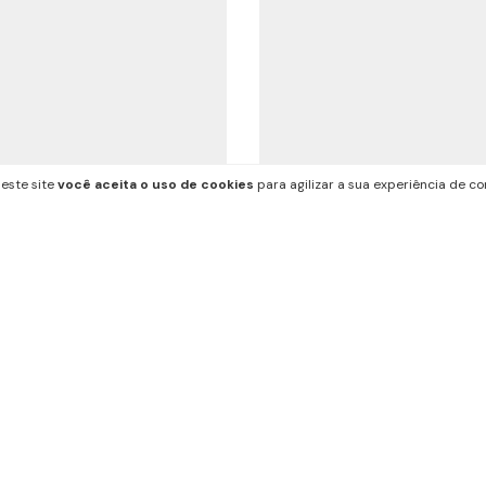
este site
você aceita o uso de cookies
para agilizar a sua experiência de c
Folha Deserto
Rabisco Verde
R$105,00
R$105,00
R$99,75
com
Pix
R$99,75
com
Pix
3
x de
R$35,00
sem juros
3
x de
R$35,00
sem juro