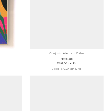
Conjunto Abstract Folha
R$210,00
R$199,50
com
Pix
s
3
x de
R$70,00
sem juros