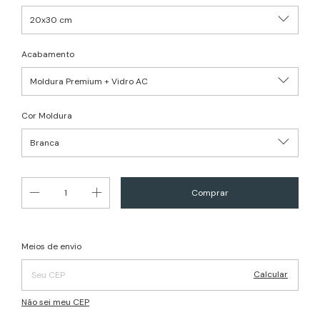
Acabamento
Cor Moldura
Alterar CEP
Entregas para o CEP:
Meios de envio
Calcular
Não sei meu CEP