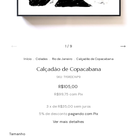
1
/
9
Início
.
Cidades
.
Rio de Janeiro
.
Calçadão de Copacabana
Calçadão de Copacabana
SKU:
TYSRDCNP9
R$105,00
R$99,75
com
Pix
3
x de
R$35,00
sem juros
5% de desconto
pagando com Pix
Ver mais detalhes
Tamanho