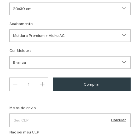
Acabamento
Cor Moldura
Alterar CEP
Entregas para o CEP:
Meios de envio
Calcular
Não sei meu CEP