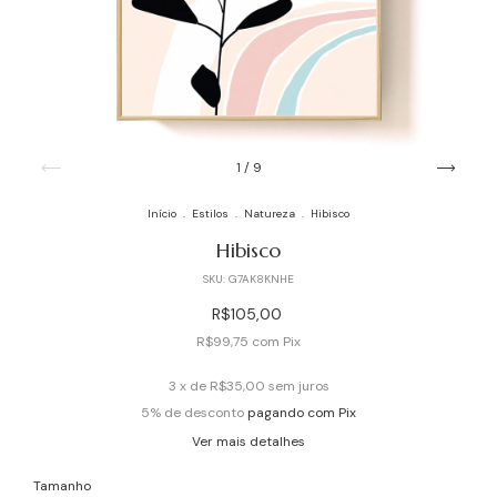
1
/
9
Início
.
Estilos
.
Natureza
.
Hibisco
Hibisco
SKU:
G7AK8KNHE
R$105,00
R$99,75
com
Pix
3
x de
R$35,00
sem juros
5% de desconto
pagando com Pix
Ver mais detalhes
Tamanho